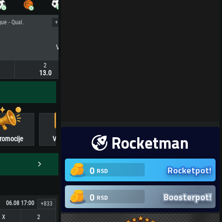
ue - Qual.
+104
UEFA Conference League - Qual.
19'
0 : 0
Vaduz
HJK
2
1
X
13.0
2.20
3.25
romocije
VIP klub
06.08 17:00
+833
X
2