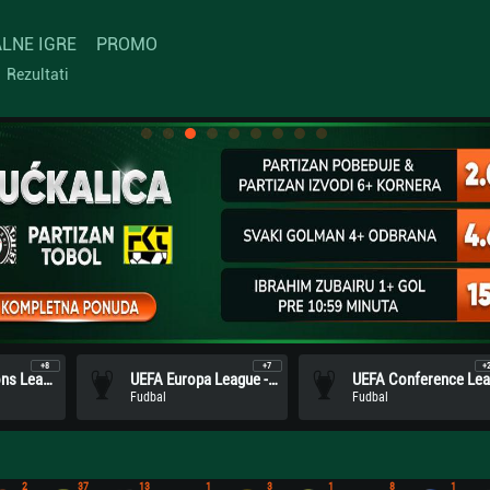
ALNE IGRE
PROMO
rezultati
+8
+7
+
UEFA Champions League - Qual.
UEFA Europa League - Qual.
Fudbal
Fudbal
2
37
13
1
3
1
8
1