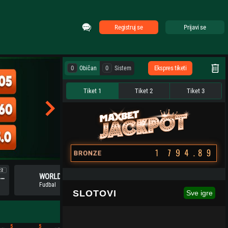
Registruj se
Prijavi se
0
0
Ekspres tiketi
Običan
Sistem
Tiket 1
Tiket 2
Tiket 3
22
+11
+8
UEFA Conference League - Qual.
WORLD Club Friendly / 2x45min. ili 2x40min./ - eventualni naknadni periodi se neće uzimati u obzir)
COLOMBIA 1
Fudbal
Fudbal
5
5
4