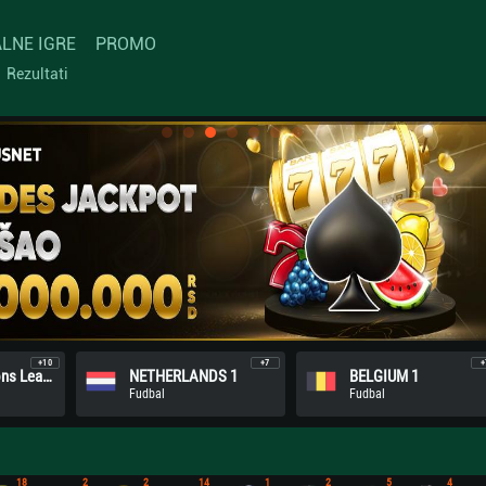
ALNE IGRE
PROMO
rezultati
+10
+7
+
UEFA Champions League - Qual.
NETHERLANDS 1
BELGIUM 1
Fudbal
Fudbal
18
2
2
14
1
2
5
4