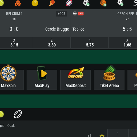
BELGIUM 1
+205
CZECH REP. 
18'
77'
0 : 0
5 : 5
Cercle Brugge
Teplice
X
2
1
X
3.15
3.80
5.75
1.68
MaxSpin
MaxPlay
MaxDeposit
Tiket Arena
P
ue - Qual.
1