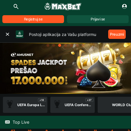
Registruj se
Prijavi se
Postoji aplikacija za Vašu platformu
Preuzmi
+10
+27
UEFA Europa League - Qual.
UEFA Conference League - Qual.
Top Live
57
10
9
8
2
11
4
2