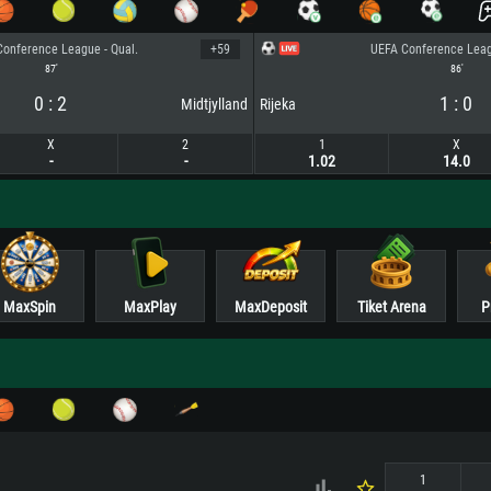
onference League - Qual.
+59
UEFA Conference Leag
87'
86'
0 : 2
1 : 0
Midtjylland
Rijeka
X
2
1
X
-
-
1.02
14.0
MaxSpin
MaxPlay
MaxDeposit
Tiket Arena
P
1