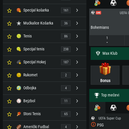
Specijal košarka
161
UEFA Europa League - Qual.
+75
UEFA C
74'
Mućkalice Košarka
36
4 : 1
Hearts
Bohemians
Tenis
86
1
X
2
1
-
-
-
-
Specijal tenis
238
Max Klub
Specijal Hokej
187
Rukomet
2
Bonus
Odbojka
4
Top mečevi
Bejzbol
11
Stoni Tenis
65
UEFA Super Cup
PSG
Američki Fudbal
4