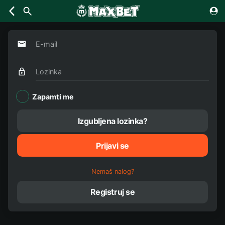
Zapamti me
Izgubljena lozinka?
Prijavi se
Nemaš nalog?
Registruj se