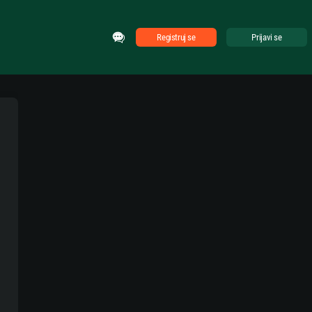
Registruj se
Prijavi se