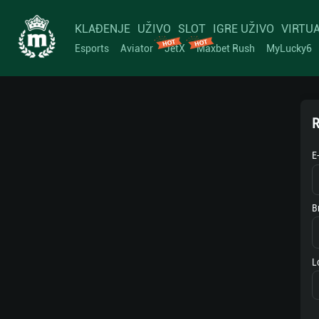
KLAĐENJE
UŽIVO
SLOT
IGRE UŽIVO
VIRTU
esports
Aviator
JetX
Maxbet Rush
MyLucky6
R
E
B
L