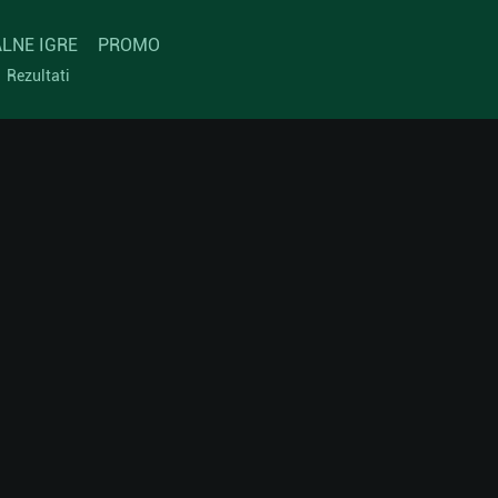
ALNE IGRE
PROMO
rezultati