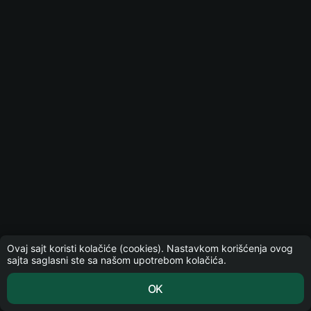
Ovaj sajt koristi kolačiće (cookies). Nastavkom korišćenja ovog
sajta saglasni ste sa našom upotrebom kolačića.
OK
Tiket
Klađenje
Uživo
MaxSpin
Slot
Meni