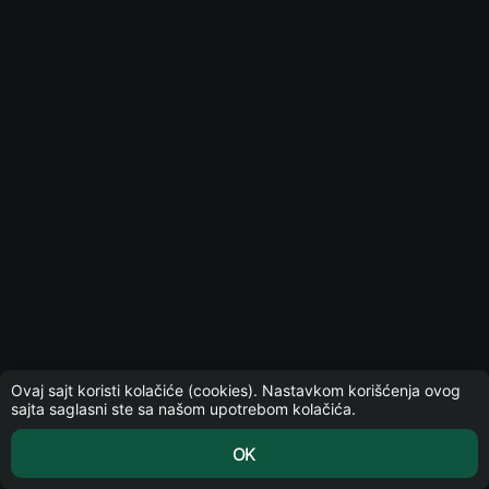
Ovaj sajt koristi kolačiće (cookies). Nastavkom korišćenja ovog
sajta saglasni ste sa našom upotrebom kolačića.
OK
Tiket
Klađenje
Uživo
MaxSpin
Slot
Meni