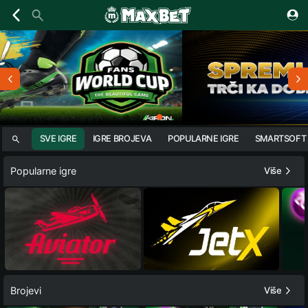
SVE IGRE
IGRE BROJEVA
POPULARNE IGRE
SMARTSOFT
Više
Popularne igre
Više
Brojevi