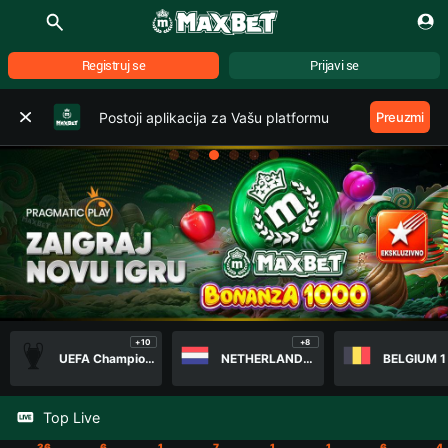
Registruj se
Prijavi se
Postoji aplikacija za Vašu platformu
Preuzmi
+10
+8
UEFA Champions League - Qual.
NETHERLANDS 1
BELGIUM 1
Top Live
36
6
1
7
1
1
6
4