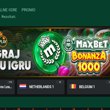
ALNE IGRE
PROMO
rezultati
+10
+9
+
UEFA Champions League - Qual.
NETHERLANDS 1
BELGIUM 1
1
28
2
1
2
14
2
5