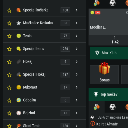
Specijal košarka
160
UZBEKISTAN 1
+195
A
7'
Mućkalice Košarka
36
0 : 0
kent
Din. Samarkand
Moeller E.
Tenis
77
1
X
2
1
.25
3.40
2.95
1.42
Specijal tenis
236
Max Klub
Hokej
6
Specijal Hokej
187
Bonus
Rukomet
17
Top mečevi
Odbojka
6
Bejzbol
15
UEFA Champions Leag
Kairat Almaty
Stoni Tenis
180