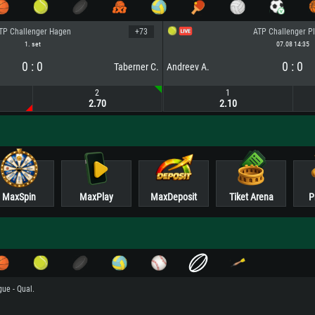
TP Challenger Hagen
+71
ATP Challenger Pl
1. set
07.08 14:35
0 : 0
0 : 0
Taberner C.
Andreev A.
2
1
2.70
2.10
MaxSpin
MaxPlay
MaxDeposit
Tiket Arena
P
ue - Qual.